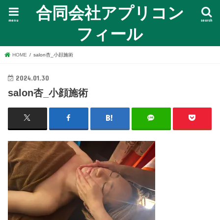
合同会社アプリコン
menu
search
フィール
HOME
salon杏_小顔施術
2024.01.30
salon杏_小顔施術