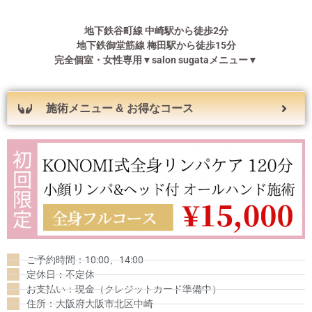
地下鉄谷町線 中崎駅から徒歩2分
地下鉄御堂筋線 梅田駅から徒歩15分
完全個室・女性専用▼salon sugata
メニュー▼
施術メニュー & お得なコース
ご予約時間：10:00、14:00
定休日：不定休
お支払い：現金（クレジットカード準備中）
住所：大阪府大阪市北区中崎