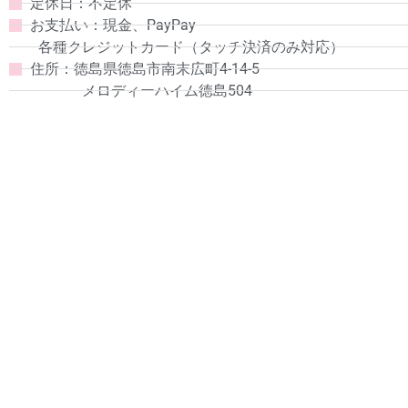
定休日：不定休
お支払い：現金、PayPay
各種クレジットカード（タッチ決済のみ対応）
住所：徳島県徳島市南末広町4-14-5
メロディーハイム徳島504