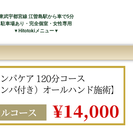
東武宇都宮線 江曽島駅から車で
5分
駐車場あり・
完全個室・女性専用
▼Hitotokiメニュー▼