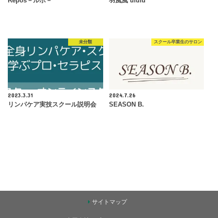
Repos－ルポ－
羽風風 ufufu
未分類
スクール卒業生のサロン
2023.3.31
2024.7.26
リンパケア実技スクール説明会
SEASON B.
サイトマップ