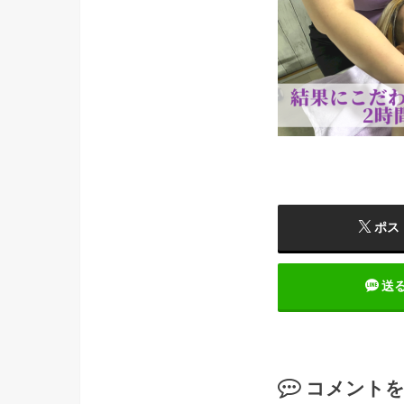
ポス
送
コメント