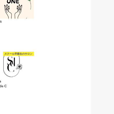
.5
スクール卒業生のサロン
6
de C