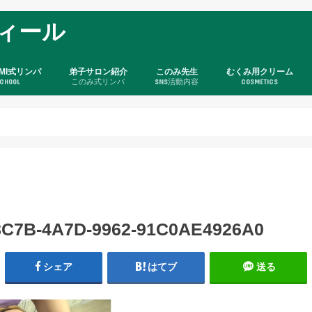
ィール
OMI式リンパ
弟子サロン紹介
このみ先生
むくみ用クリーム
CHOOL
このみ式リンパ
SNS活動内容
COSMETICS
8C7B-4A7D-9962-91C0AE4926A0
シェア
はてブ
送る